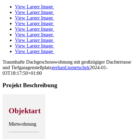
View Larger Image
View Larger Image
View Larger Image
View Larger Image
View Larger Image
View Larger Image
View Larger Image
View Larger Image
View Larger Image
Traumhafte Dachgeschosswohnung mit großzügiger Dachterrasse
und Tiefgaragenstellplatz
gerhard.tometschek
2024-01-
03T18:17:50+01:00
Projekt Beschreibung
Objektart
Mietwohnung