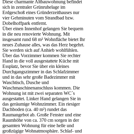
Diese charmante Altbauwohnung befindet
sich in zentraler Grünruhelage im
Erdgeschoß eines Gründerzeithauses nur
vier Gehminuten vom Strandbad bzw.
Dobelhoffpark entfernt.
Über einen Innenhof gelangen Sie bequem
in die neu renovierte Wohnung. Mit
insgesamt rund 68 m² Wohnfläche bietet Ihr
neues Zuhause alles, was das Herz begehrt.
Sie werden sich auf Anhieb wohlfühlen.
Über das Vorzimmer kommen Sie rechter
Hand in die voll ausgestattete Küche mit
Essplatz, bevor Sie über ein kleines
Durchgangszimmer in das Schlafzimmer
und in das sehr große Badezimmer mit
Waschtisch, Dusche und
Waschmaschinenanschluss kommen. Die
Wohnung ist mit zwei separaten WC´s
ausgestattet. Linker Hand gelangen Sie in
das geräumige Wohnzimmer. Ein riesiger
Dachboden (ca. 40 m²) rundet das
Raumangebot ab. Große Fenster und eine
Raumhöhe von ca. 370 cm sorgen in der
gesamten Wohnung für eine helle und
großzügige Wohnatmosphäre. Schlaf- und