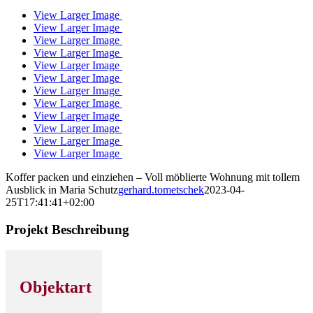
View Larger Image
View Larger Image
View Larger Image
View Larger Image
View Larger Image
View Larger Image
View Larger Image
View Larger Image
View Larger Image
View Larger Image
View Larger Image
View Larger Image
Koffer packen und einziehen – Voll möblierte Wohnung mit tollem
Ausblick in Maria Schutz
gerhard.tometschek
2023-04-
25T17:41:41+02:00
Projekt Beschreibung
Objektart