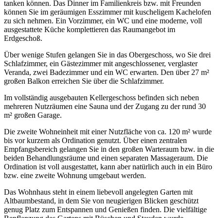
tanken können. Das Dinner im Familienkreis bzw. mit Freunden
können Sie im geräumigen Esszimmer mit kuscheligem Kachelofen
zu sich nehmen. Ein Vorzimmer, ein WC und eine moderne, voll
ausgestattete Küche komplettieren das Raumangebot im
Erdgeschoß.
Über wenige Stufen gelangen Sie in das Obergeschoss, wo Sie drei
Schlafzimmer, ein Gästezimmer mit angeschlossener, verglaster
Veranda, zwei Badezimmer und ein WC erwarten. Den über 27 m²
großen Balkon erreichen Sie über die Schlafzimmer.
Im vollständig ausgebauten Kellergeschoss befinden sich neben
mehreren Nutzräumen eine Sauna und der Zugang zu der rund 30
m² großen Garage.
Die zweite Wohneinheit mit einer Nutzfläche von ca. 120 m² wurde
bis vor kurzem als Ordination genutzt. Über einen zentralen
Empfangsbereich gelangen Sie in den großen Warteraum bzw. in die
beiden Behandlungsräume und einen separaten Massageraum. Die
Ordination ist voll ausgestattet, kann aber natürlich auch in ein Büro
bzw. eine zweite Wohnung umgebaut werden.
Das Wohnhaus steht in einem liebevoll angelegten Garten mit
Altbaumbestand, in dem Sie von neugierigen Blicken geschützt
genug Platz zum Entspannen und Genießen finden. Die vielfältige