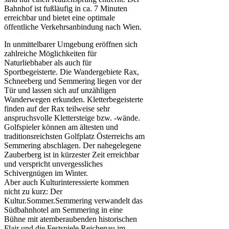
Bahnhof ist fußläufig in ca. 7 Minuten
erreichbar und bietet eine optimale
öffentliche Verkehrsanbindung nach Wien.
In unmittelbarer Umgebung eröffnen sich
zahlreiche Möglichkeiten für
Naturliebhaber als auch für
Sportbegeisterte. Die Wandergebiete Rax,
Schneeberg und Semmering liegen vor der
Tür und lassen sich auf unzähligen
Wanderwegen erkunden. Kletterbegeisterte
finden auf der Rax teilweise sehr
anspruchsvolle Klettersteige bzw. -wände.
Golfspieler können am ältesten und
traditionsreichsten Golfplatz Österreichs am
Semmering abschlagen. Der nahegelegene
Zauberberg ist in kürzester Zeit erreichbar
und verspricht unvergessliches
Schivergnügen im Winter.
Aber auch Kulturinteressierte kommen
nicht zu kurz: Der
Kultur.Sommer.Semmering verwandelt das
Südbahnhotel am Semmering in eine
Bühne mit atemberaubenden historischen
Flair und die Festspiele Reichenau im