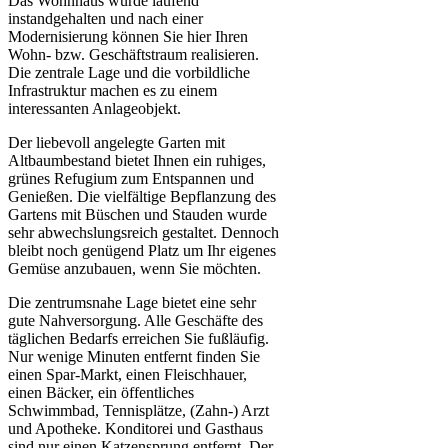
Das Wohnhaus wurde laufend
instandgehalten und nach einer
Modernisierung können Sie hier Ihren
Wohn- bzw. Geschäftstraum realisieren.
Die zentrale Lage und die vorbildliche
Infrastruktur machen es zu einem
interessanten Anlageobjekt.
Der liebevoll angelegte Garten mit
Altbaumbestand bietet Ihnen ein ruhiges,
grünes Refugium zum Entspannen und
Genießen. Die vielfältige Bepflanzung des
Gartens mit Büschen und Stauden wurde
sehr abwechslungsreich gestaltet. Dennoch
bleibt noch genügend Platz um Ihr eigenes
Gemüse anzubauen, wenn Sie möchten.
Die zentrumsnahe Lage bietet eine sehr
gute Nahversorgung. Alle Geschäfte des
täglichen Bedarfs erreichen Sie fußläufig.
Nur wenige Minuten entfernt finden Sie
einen Spar-Markt, einen Fleischhauer,
einen Bäcker, ein öffentliches
Schwimmbad, Tennisplätze, (Zahn-) Arzt
und Apotheke. Konditorei und Gasthaus
sind nur einen Katzensprung entfernt. Der